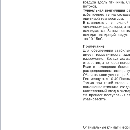
воздуха вдоль птичника. С
потоков.
Туннельная вентиляция
р
избыточного тепла создав
ощутимой температуры.
В комплекте с туннельной
«влажные» радиаторы, а ве
охлаждается. Затем венти
охладить входящий воздух
на 10-15оС.
Примечание
Для обеспечения стабильн
имеет герметичность зда
разрежение. Воздух долж
отверстия, а не через неге
Если в помещение бесконт
распределением температур
Обязательное условие рабо
Рекомендуется 10-40 Паскал
Только при такой степени
помещение птичника, созда
Качественный ввод в эксп
т.к. процесс поступления 
уравновесить.
Оптимальные климатически