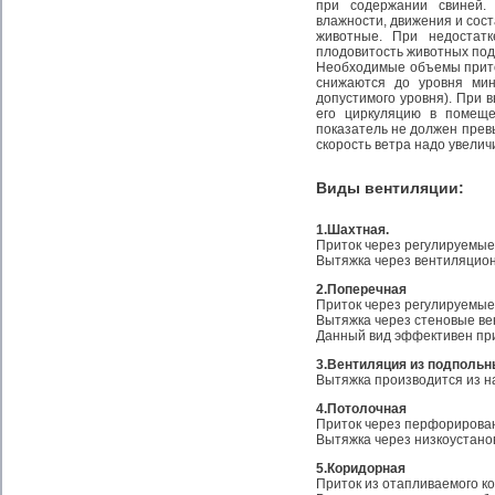
при содержании свиней. 
влажности, движения и сост
животные. При недостат
плодовитость животных под
Необходимые объемы прито
снижаются до уровня мин
допустимого уровня). При 
его циркуляцию в помеще
показатель не должен превы
скорость ветра надо увеличи
Виды вентиляции:
1.Шахтная.
Приток через регулируемые
Вытяжка через вентиляцио
2.Поперечная
Приток через регулируемые
Вытяжка через стеновые ве
Данный вид эффективен пр
3.Вентиляция из подпольн
Вытяжка производится из н
4.Потолочная
Приток через перфорирова
Вытяжка через низкоустан
5.Коридорная
Приток из отапливаемого к