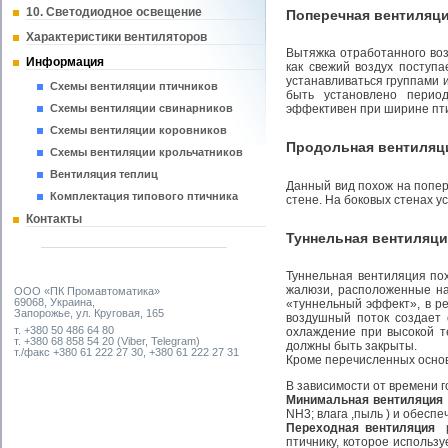
10. Светодиодное освещение
Поперечная вентиляц
Характеристики вентиляторов
Вытяжка отработанного воз
Информация
как свежий воздух поступ
устанавливаться группами 
Схемы вентиляции птичников
быть установлено перио
эффективен при ширине пти
Схемы вентиляции свинарников
Схемы вентиляции коровников
Продольная вентиля
Схемы вентиляции крольчатников
Вентиляция теплиц
Данный вид похож на попе
Комплектация типового птичника
стене. На боковых стенах 
Контакты
Туннельная вентиляци
Туннельная вентиляция пох
жалюзи, расположенные на
ООО «ПК Промавтоматика»
69068, Украина,
«туннельный эффект», в ре
Запорожье, ул. Круговая, 165
воздушный поток создает 
т. +380 50 486 64 80
охлаждение при высокой т
т. +380 68 858 54 20 (Viber, Telegram)
должны быть закрыты.
т./факс +380 61 222 27 30, +380 61 222 27 31
Кроме перечисленных основ
В зависимости от времени 
Минимальная вентиляция
NH3; влага ,пыль ) и обесп
Переходная вентиляция
птичнику, которое использ