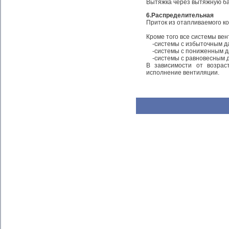
Вытяжка через вытяжную б
6.Распределительная
Приток из отапливаемого к
Кроме того все системы вен
-системы с избыточным дав
-системы с пониженным дав
-системы с равновесным да
В зависимости от возрас
исполнение вентиляции.